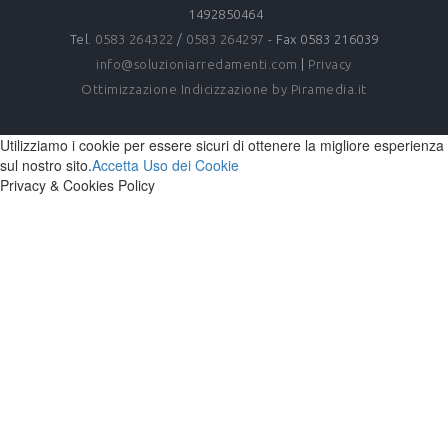
1492850464
Tel.
0583 264322
/
0583 264297
- Fax 0583 216039
info@soluzioniarredamenti.com
|
Privacy
Ottimizzazione
Indicizzazione
by Piramedia.it
Utilizziamo i cookie per essere sicuri di ottenere la migliore esperienza
sul nostro sito.
Accetta
Uso dei Cookie
Privacy & Cookies Policy